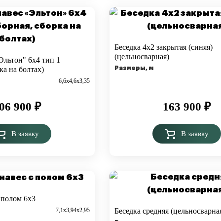
Беседка 4х2 закрытая (синяя)
(цельносварная)
Эльтон" 6х4 тип 1
ка на болтах)
Размеры, м
6,6х4,6х3,35
06 900
₽
163 900
₽
В заявку
В заявку
 полом 6х3
7,1х3,94х2,95
Беседка средняя (цельносварна