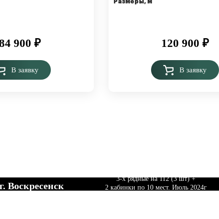
Размеры, м
84 900
₽
120 900
₽
В заявку
В заявку
Произвели и поставили Трибуны Сборно-разб
сковская область
3-х рядные на 112 (3 шт) +
г. Воскресенск
2 кабинки по 10 мест. Июль 2024г