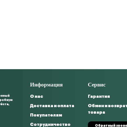
Информация
Сервис
онный
О нас
Гарантия
дробную
уйста,
Доставка и оплата
Обмен и возвра
товара
Покупателям
Сотрудничество
Обратный звон