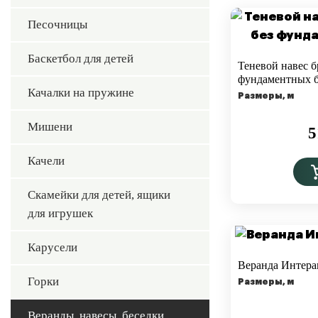
Песочницы
Баскетбол для детей
Теневой навес б
фундаментных б
Качалки на пружине
Размеры, м
Мишени
5
Качели
Скамейки для детей, ящики
для игрушек
Карусели
Веранда Интера
Горки
Размеры, м
Веранды, навесы, беседки