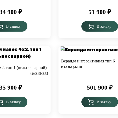
34 900
₽
51 900
₽
В заявку
В заявку
Веранда интерактивная тип 6
х2, тип 1 (цельносварной)
Размеры, м
4,0х2,45х2,35
35 900
₽
501 900
₽
В заявку
В заявку