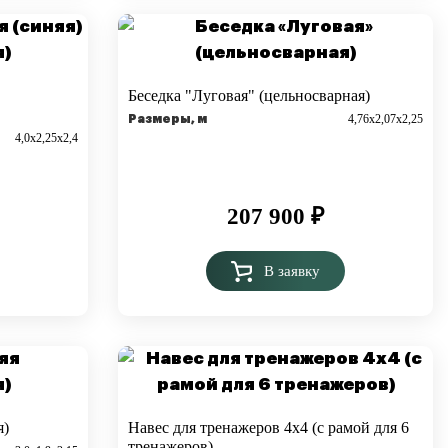
Беседка "Луговая" (цельносварная)
4,76х2,07х2,25
Размеры, м
4,0х2,25х2,4
207 900
₽
В заявку
я)
Навес для тренажеров 4х4 (с рамой для 6
тренажеров)