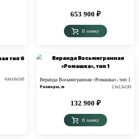
653 900
₽
В заявку
6,6х3,6х3,05
Веранда Восьмигранная «Ромашка», тип 1
2,3х2,3х2,65
Размеры, м
132 900
₽
В заявку