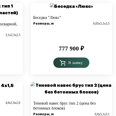
Беседка "Люкс"
6,05х5,1х3,5
носварной,
Размеры, м
3,1х2,5х2,3
777 900
₽
В заявку
4,0х1,6х2,0
Теневой навес брус тип 2 (цена без
бетонных блоков)
6,0х5,1х3,1
Размеры, м