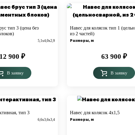
рус тип 3 (цена без
Навес для колясок тип 1 (цель
локов)
из 2 частей)
5,1х4,0х2,9
Размеры, м
12 900
₽
63 900
₽
В заявку
В заявку
ктивная, тип 3
Навес для колясок 4х1,5
6,6х3,6х3,4
Размеры, м