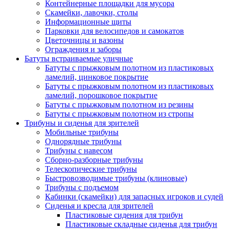
Контейнерные площадки для мусора
Скамейки, лавочки, столы
Информационные щиты
Парковки для велосипедов и самокатов
Цветочницы и вазоны
Ограждения и заборы
Батуты встраиваемые уличные
Батуты с прыжковым полотном из пластиковых
ламелий, цинковое покрытие
Батуты с прыжковым полотном из пластиковых
ламелий, порошковое покрытие
Батуты с прыжковым полотном из резины
Батуты с прыжковым полотном из стропы
Трибуны и сиденья для зрителей
Мобильные трибуны
Однорядные трибуны
Трибуны с навесом
Сборно-разборные трибуны
Телескопические трибуны
Быстровозводимые трибуны (клиновые)
Трибуны с подъемом
Кабинки (скамейки) для запасных игроков и судей
Сиденья и кресла для зрителей
Пластиковые сидения для трибун
Пластиковые складные сиденья для трибун