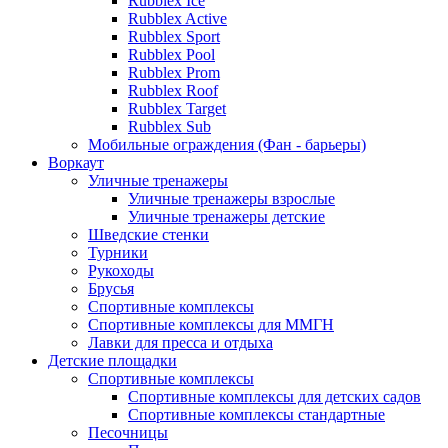
Rubblex Ice
Rubblex Active
Rubblex Sport
Rubblex Pool
Rubblex Prom
Rubblex Roof
Rubblex Target
Rubblex Sub
Мобильные ограждения (Фан - барьеры)
Воркаут
Уличные тренажеры
Уличные тренажеры взрослые
Уличные тренажеры детские
Шведские стенки
Турники
Рукоходы
Брусья
Спортивные комплексы
Спортивные комплексы для ММГН
Лавки для пресса и отдыха
Детские площадки
Спортивные комплексы
Спортивные комплексы для детских садов
Спортивные комплексы стандартные
Песочницы