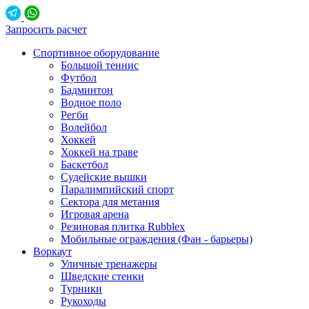
Запросить расчет
Спортивное оборудование
Большой теннис
Футбол
Бадминтон
Водное поло
Регби
Волейбол
Хоккей
Хоккей на траве
Баскетбол
Судейские вышки
Паралимпийский спорт
Сектора для метания
Игровая арена
Резиновая плитка Rubblex
Мобильные ограждения (Фан - барьеры)
Воркаут
Уличные тренажеры
Шведские стенки
Турники
Рукоходы