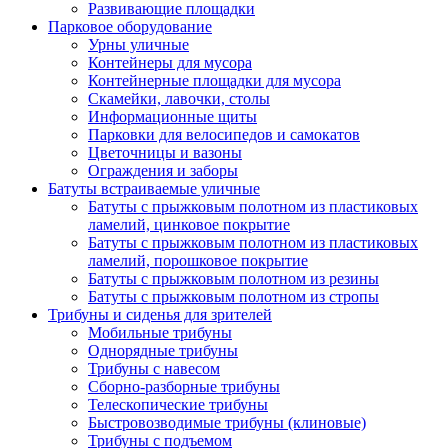
Развивающие площадки
Парковое оборудование
Урны уличные
Контейнеры для мусора
Контейнерные площадки для мусора
Скамейки, лавочки, столы
Информационные щиты
Парковки для велосипедов и самокатов
Цветочницы и вазоны
Ограждения и заборы
Батуты встраиваемые уличные
Батуты с прыжковым полотном из пластиковых
ламелий, цинковое покрытие
Батуты с прыжковым полотном из пластиковых
ламелий, порошковое покрытие
Батуты с прыжковым полотном из резины
Батуты с прыжковым полотном из стропы
Трибуны и сиденья для зрителей
Мобильные трибуны
Однорядные трибуны
Трибуны с навесом
Сборно-разборные трибуны
Телескопические трибуны
Быстровозводимые трибуны (клиновые)
Трибуны с подъемом