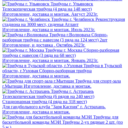
Трибуны г. Ульяновск
Телескопическая трибуна (4 ряда на 148 мест)
Изготовление, доставка и монтаж. Август 2023г.
Трибуны г. Челябинск
Реконструкция
стадиона на 3000 мест, сиденья Атлант
Изготовление, доставка и монтаж. Июль 2023г.
Трибуна г.Волноваха
Сборно-
разборная трибуна с навесом (3 ряда на 124 мест) 2шт
Изготовление, и доставка . Октябрь 2023г.
Трибуны г. Москва
Сборно-разборная
трибуна с навесом (3 ряда на 68 мест)
Изготовление, доставка и монтаж. Январь 2023г.
Трибуна в Тульской
области, г.Узловая
Сборно-разборная трибуна
Изготовление, доставка и монтаж.
Трибуна для спорт-зала
г.Мытищи
Изготовление, доставка и монтаж.
Трибуны г. Астрахань
Телескопическая трибуна (6 рядов на 240 мест)
Стационарная трибуна (4 ряда на 318 мест)
Для гандбольного клуба "Заря Каспия" г. Астрахань.
Изготовление, доставка и монтаж.
Трибуны для
баскетбольной команды МЭИ
Трибуны 2-ух рядные 2 шт. (по
5 м.)