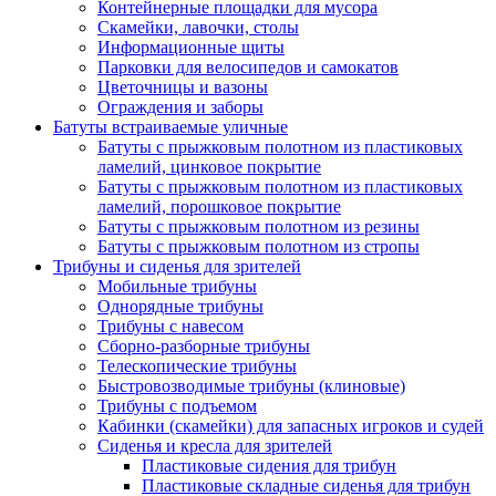
Контейнерные площадки для мусора
Скамейки, лавочки, столы
Информационные щиты
Парковки для велосипедов и самокатов
Цветочницы и вазоны
Ограждения и заборы
Батуты встраиваемые уличные
Батуты с прыжковым полотном из пластиковых
ламелий, цинковое покрытие
Батуты с прыжковым полотном из пластиковых
ламелий, порошковое покрытие
Батуты с прыжковым полотном из резины
Батуты с прыжковым полотном из стропы
Трибуны и сиденья для зрителей
Мобильные трибуны
Однорядные трибуны
Трибуны с навесом
Сборно-разборные трибуны
Телескопические трибуны
Быстровозводимые трибуны (клиновые)
Трибуны с подъемом
Кабинки (скамейки) для запасных игроков и судей
Сиденья и кресла для зрителей
Пластиковые сидения для трибун
Пластиковые складные сиденья для трибун