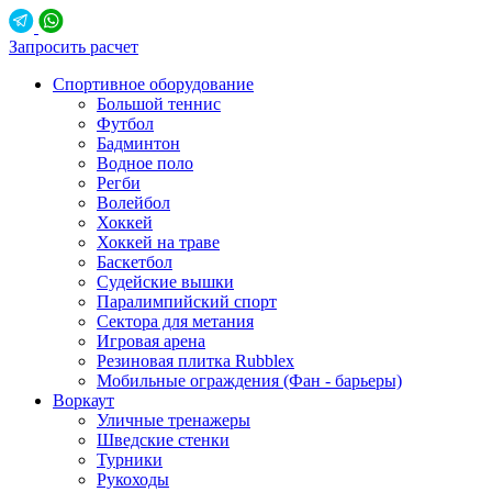
Запросить расчет
Спортивное оборудование
Большой теннис
Футбол
Бадминтон
Водное поло
Регби
Волейбол
Хоккей
Хоккей на траве
Баскетбол
Судейские вышки
Паралимпийский спорт
Сектора для метания
Игровая арена
Резиновая плитка Rubblex
Мобильные ограждения (Фан - барьеры)
Воркаут
Уличные тренажеры
Шведские стенки
Турники
Рукоходы