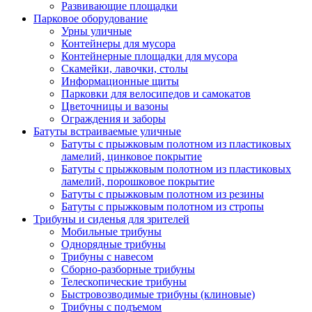
Развивающие площадки
Парковое оборудование
Урны уличные
Контейнеры для мусора
Контейнерные площадки для мусора
Скамейки, лавочки, столы
Информационные щиты
Парковки для велосипедов и самокатов
Цветочницы и вазоны
Ограждения и заборы
Батуты встраиваемые уличные
Батуты с прыжковым полотном из пластиковых
ламелий, цинковое покрытие
Батуты с прыжковым полотном из пластиковых
ламелий, порошковое покрытие
Батуты с прыжковым полотном из резины
Батуты с прыжковым полотном из стропы
Трибуны и сиденья для зрителей
Мобильные трибуны
Однорядные трибуны
Трибуны с навесом
Сборно-разборные трибуны
Телескопические трибуны
Быстровозводимые трибуны (клиновые)
Трибуны с подъемом