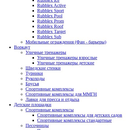
Rubblex Ice
Rubblex Active
Rubblex Sport
Rubblex Pool
Rubblex Prom
Rubblex Roof
Rubblex Target
Rubblex Sub
Мобильные ограждения (Фан - барьеры)
Воркаут
Уличные тренажеры
Уличные тренажеры взрослые
Уличные тренажеры детские
Шведские стенки
Турники
Рукоходы
Брусья
Спортивные комплексы
Спортивные комплексы для ММГН
Лавки для пресса и отдыха
Детские площадки
Спортивные комплексы
Спортивные комплексы для детских садов
Спортивные комплексы стандартные
Песочницы