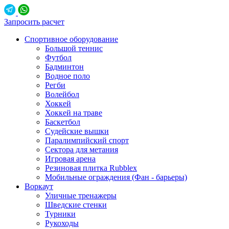
Запросить расчет
Спортивное оборудование
Большой теннис
Футбол
Бадминтон
Водное поло
Регби
Волейбол
Хоккей
Хоккей на траве
Баскетбол
Судейские вышки
Паралимпийский спорт
Сектора для метания
Игровая арена
Резиновая плитка Rubblex
Мобильные ограждения (Фан - барьеры)
Воркаут
Уличные тренажеры
Шведские стенки
Турники
Рукоходы