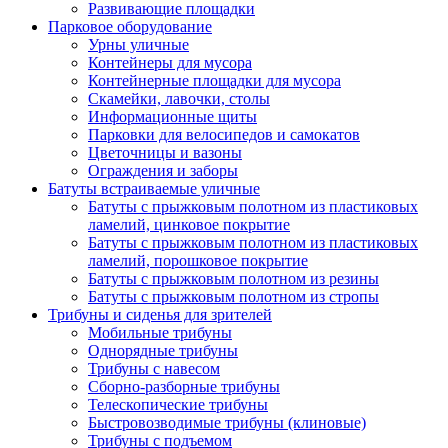
Развивающие площадки
Парковое оборудование
Урны уличные
Контейнеры для мусора
Контейнерные площадки для мусора
Скамейки, лавочки, столы
Информационные щиты
Парковки для велосипедов и самокатов
Цветочницы и вазоны
Ограждения и заборы
Батуты встраиваемые уличные
Батуты с прыжковым полотном из пластиковых
ламелий, цинковое покрытие
Батуты с прыжковым полотном из пластиковых
ламелий, порошковое покрытие
Батуты с прыжковым полотном из резины
Батуты с прыжковым полотном из стропы
Трибуны и сиденья для зрителей
Мобильные трибуны
Однорядные трибуны
Трибуны с навесом
Сборно-разборные трибуны
Телескопические трибуны
Быстровозводимые трибуны (клиновые)
Трибуны с подъемом