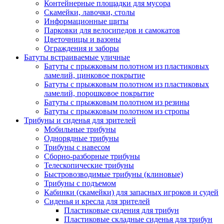
Контейнерные площадки для мусора
Скамейки, лавочки, столы
Информационные щиты
Парковки для велосипедов и самокатов
Цветочницы и вазоны
Ограждения и заборы
Батуты встраиваемые уличные
Батуты с прыжковым полотном из пластиковых
ламелий, цинковое покрытие
Батуты с прыжковым полотном из пластиковых
ламелий, порошковое покрытие
Батуты с прыжковым полотном из резины
Батуты с прыжковым полотном из стропы
Трибуны и сиденья для зрителей
Мобильные трибуны
Однорядные трибуны
Трибуны с навесом
Сборно-разборные трибуны
Телескопические трибуны
Быстровозводимые трибуны (клиновые)
Трибуны с подъемом
Кабинки (скамейки) для запасных игроков и судей
Сиденья и кресла для зрителей
Пластиковые сидения для трибун
Пластиковые складные сиденья для трибун