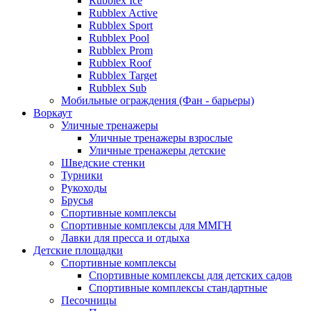
Rubblex Ice
Rubblex Active
Rubblex Sport
Rubblex Pool
Rubblex Prom
Rubblex Roof
Rubblex Target
Rubblex Sub
Мобильные ограждения (Фан - барьеры)
Воркаут
Уличные тренажеры
Уличные тренажеры взрослые
Уличные тренажеры детские
Шведские стенки
Турники
Рукоходы
Брусья
Спортивные комплексы
Спортивные комплексы для ММГН
Лавки для пресса и отдыха
Детские площадки
Спортивные комплексы
Спортивные комплексы для детских садов
Спортивные комплексы стандартные
Песочницы