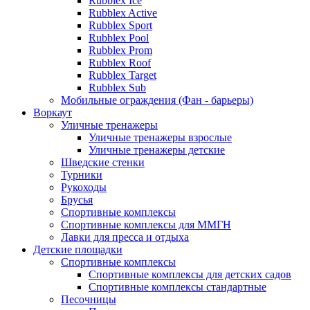
Rubblex Ice
Rubblex Active
Rubblex Sport
Rubblex Pool
Rubblex Prom
Rubblex Roof
Rubblex Target
Rubblex Sub
Мобильные ограждения (Фан - барьеры)
Воркаут
Уличные тренажеры
Уличные тренажеры взрослые
Уличные тренажеры детские
Шведские стенки
Турники
Рукоходы
Брусья
Спортивные комплексы
Спортивные комплексы для ММГН
Лавки для пресса и отдыха
Детские площадки
Спортивные комплексы
Спортивные комплексы для детских садов
Спортивные комплексы стандартные
Песочницы