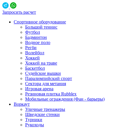
Запросить расчет
Спортивное оборудование
Большой теннис
Футбол
Бадминтон
Водное поло
Регби
Волейбол
Хоккей
Хоккей на траве
Баскетбол
Судейские вышки
Паралимпийский спорт
Сектора для метания
Игровая арена
Резиновая плитка Rubblex
Мобильные ограждения (Фан - барьеры)
Воркаут
Уличные тренажеры
Шведские стенки
Турники
Рукоходы