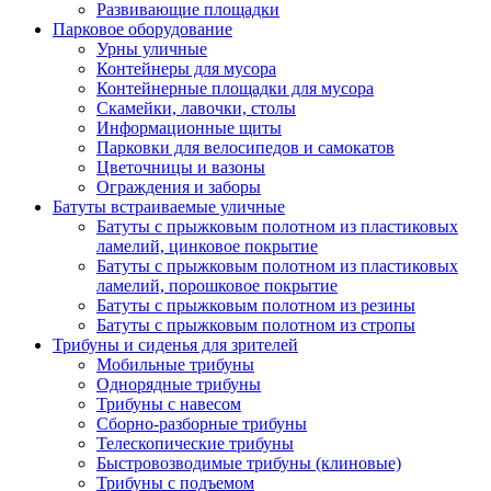
Развивающие площадки
Парковое оборудование
Урны уличные
Контейнеры для мусора
Контейнерные площадки для мусора
Скамейки, лавочки, столы
Информационные щиты
Парковки для велосипедов и самокатов
Цветочницы и вазоны
Ограждения и заборы
Батуты встраиваемые уличные
Батуты с прыжковым полотном из пластиковых
ламелий, цинковое покрытие
Батуты с прыжковым полотном из пластиковых
ламелий, порошковое покрытие
Батуты с прыжковым полотном из резины
Батуты с прыжковым полотном из стропы
Трибуны и сиденья для зрителей
Мобильные трибуны
Однорядные трибуны
Трибуны с навесом
Сборно-разборные трибуны
Телескопические трибуны
Быстровозводимые трибуны (клиновые)
Трибуны с подъемом