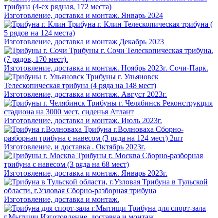
трибуна (4-ех рядная, 172 места)
Изготовление, доставка и монтаж. Январь 2024
Трибуна г. Клин
Телескопическая трибуна (
5 рядов на 124 места)
Изготовление, доставка и монтаж Декабрь 2023
Трибуны г. Сочи
Телескопическая трибуна.
(7 рядов, 170 мест).
Изготовление, доставка и монтаж. Ноябрь 2023г. Сочи-Парк.
Трибуны г. Ульяновск
Телескопическая трибуна (4 ряда на 148 мест)
Изготовление, доставка и монтаж. Август 2023г.
Трибуны г. Челябинск
Реконструкция
стадиона на 3000 мест, сиденья Атлант
Изготовление, доставка и монтаж. Июль 2023г.
Трибуна г.Волноваха
Сборно-
разборная трибуна с навесом (3 ряда на 124 мест) 2шт
Изготовление, и доставка . Октябрь 2023г.
Трибуны г. Москва
Сборно-разборная
трибуна с навесом (3 ряда на 68 мест)
Изготовление, доставка и монтаж. Январь 2023г.
Трибуна в Тульской
области, г.Узловая
Сборно-разборная трибуна
Изготовление, доставка и монтаж.
Трибуна для спорт-зала
г.Мытищи
Изготовление, доставка и монтаж.