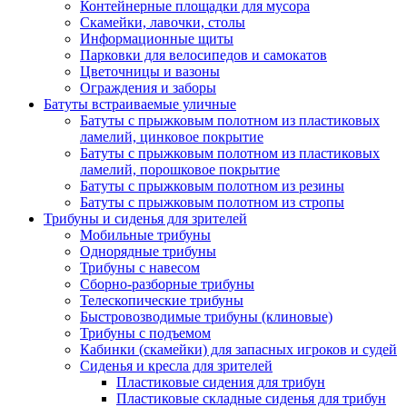
Контейнерные площадки для мусора
Скамейки, лавочки, столы
Информационные щиты
Парковки для велосипедов и самокатов
Цветочницы и вазоны
Ограждения и заборы
Батуты встраиваемые уличные
Батуты с прыжковым полотном из пластиковых
ламелий, цинковое покрытие
Батуты с прыжковым полотном из пластиковых
ламелий, порошковое покрытие
Батуты с прыжковым полотном из резины
Батуты с прыжковым полотном из стропы
Трибуны и сиденья для зрителей
Мобильные трибуны
Однорядные трибуны
Трибуны с навесом
Сборно-разборные трибуны
Телескопические трибуны
Быстровозводимые трибуны (клиновые)
Трибуны с подъемом
Кабинки (скамейки) для запасных игроков и судей
Сиденья и кресла для зрителей
Пластиковые сидения для трибун
Пластиковые складные сиденья для трибун